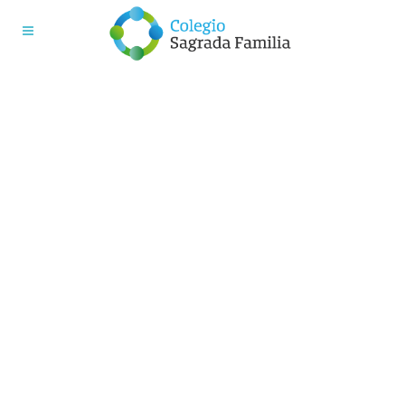
Admisiones
¡Gracias por elegirnos como
cole de tus hijos/as!