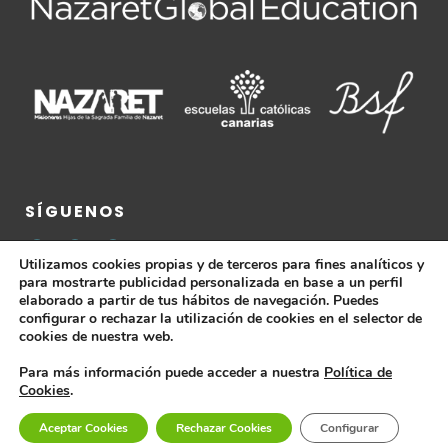
SÍGUENOS
Utilizamos cookies propias y de terceros para fines analíticos y
para mostrarte publicidad personalizada en base a un perfil
elaborado a partir de tus hábitos de navegación. Puedes
configurar o rechazar la utilización de cookies en el selector de
cookies de nuestra web.
Para más información puede acceder a nuestra
Política de
Cookies
.
Colegio Sagrada Familia © 2026 |
Aviso Legal ·
Política de
Aceptar Cookies
Rechazar Cookies
Configurar
Cookies ·
Política de Privacidad ·
Condiciones de Compra