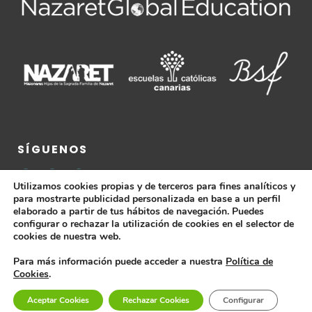
SÍGUENOS
Utilizamos cookies propias y de terceros para fines analíticos y
para mostrarte publicidad personalizada en base a un perfil
elaborado a partir de tus hábitos de navegación. Puedes
configurar o rechazar la utilización de cookies en el selector de
cookies de nuestra web.
Para más información puede acceder a nuestra
Política de
Cookies
.
Colegio Sagrada Familia © 2026 |
Aviso Legal ·
Política de
Aceptar Cookies
Rechazar Cookies
Configurar
Cookies ·
Política de Privacidad ·
Condiciones de Compra