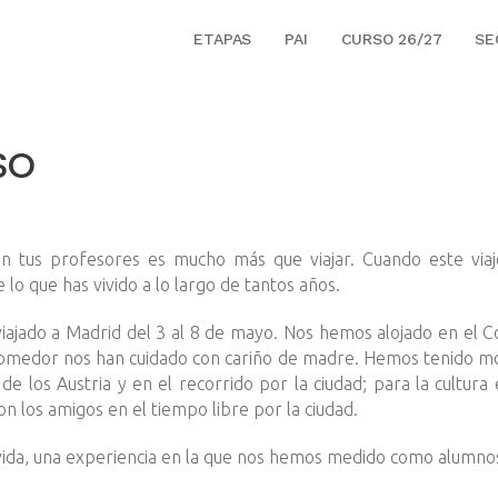
ETAPAS
PAI
CURSO 26/27
SE
ESO
n tus profesores es mucho más que viajar. Cuando este viaje 
lo que has vivido a lo largo de tantos años.
jado a Madrid del 3 al 8 de mayo. Nos hemos alojado en el Col
 comedor nos han cuidado con cariño de madre. Hemos tenido m
d de los Austria y en el recorrido por la ciudad; para la cultura
n los amigos en el tiempo libre por la ciudad.
vida, una experiencia en la que nos hemos medido como alumn