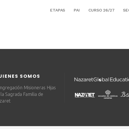
ETAPAS
PAI
CURSO 26/27
SE
UIENES SOMOS
ngregación Misioneras Hijas
 la Sagrada Familia de
zaret